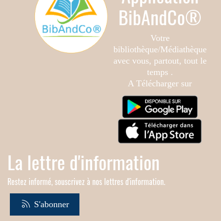
BibAndCo®
Votre
bibliothèque/Médiathèque
avec vous, partout, tout le
temps .
A Télécharger sur
La lettre d'information
Restez informé, souscrivez à nos lettres d'information.
S'abonner