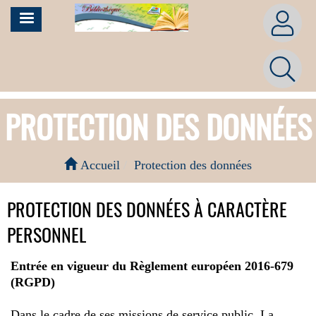
Aller
MENU
au
contenu
principal
PROTECTION DES DONNÉES
Accueil
Protection des données
PROTECTION DES DONNÉES À CARACTÈRE
PERSONNEL
Entrée en vigueur du Règlement européen 2016-679
(RGPD)
Dans le cadre de ses missions de service public, La